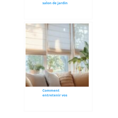
salon de jardin
palette
confortable
Comment
entretenir vos
stores bateaux en
tissu ? Les etapes
essentielles pour
une longue duree